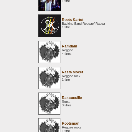
1 titre
Roots Kartet
Backing Band Reggae/ Ragga
1 titre
Ramdam
Reggae
4 titres
Rasta Moket
Reggae rock
1 titre
Rastatouille
Roots
3 titres
Rootsman
Reggae roots
1 titre