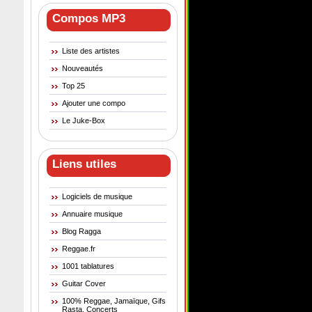
Compos MP3
Liste des artistes
Nouveautés
Top 25
Ajouter une compo
Le Juke-Box
Liens utiles
Logiciels de musique
Annuaire musique
Blog Ragga
Reggae.fr
1001 tablatures
Guitar Cover
100% Reggae, Jamaïque, Gifs
Rasta, Concerts