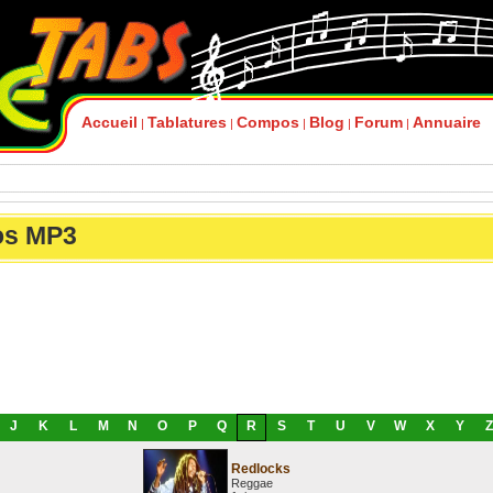
Accueil
Tablatures
Compos
Blog
Forum
Annuaire
|
|
|
|
|
s MP3
J
K
L
M
N
O
P
Q
R
S
T
U
V
W
X
Y
Z
Redlocks
Reggae