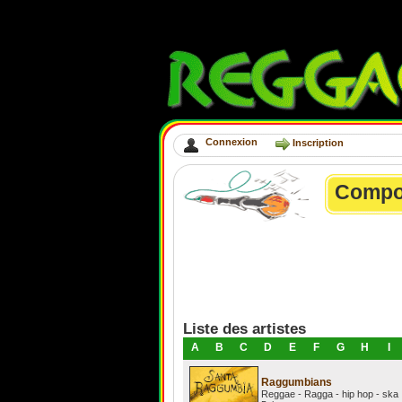
Connexion
Inscription
Compo
Liste des artistes
A
B
C
D
E
F
G
H
I
Raggumbians
Reggae - Ragga - hip hop - ska