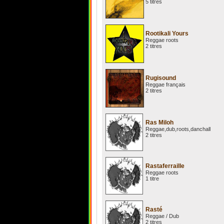
5 titres
Rootikali Yours
Reggae roots
2 titres
Rugisound
Reggae français
2 titres
Ras Miloh
Reggae,dub,roots,danchall
2 titres
Rastaferraille
Reggae roots
1 titre
Rasté
Reggae / Dub
2 titres