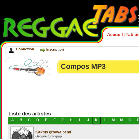
Accueil
Tabla
|
Connexion
Inscription
Compos MP3
Liste des artistes
A
B
C
D
E
F
G
H
I
J
K
L
M
N
O
Kaktus groove band
Groove funkypop