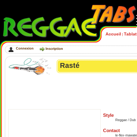
Accueil
Tabla
|
Connexion
Inscription
Rasté
Style
Reggae / Dub
Contact
le-flex-mawate