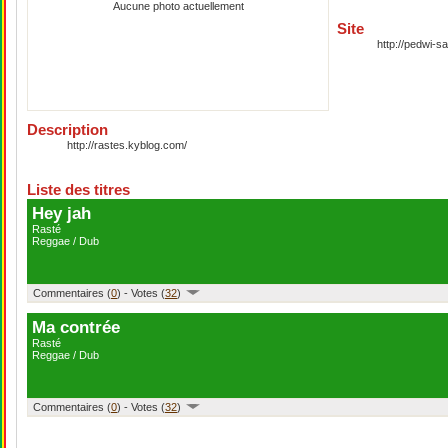
Aucune photo actuellement
Site
http://pedwi-
Description
http://rastes.kyblog.com/
Liste des titres
Hey jah
Rasté
Reggae / Dub
Commentaires (
0
) - Votes (
32
)
Ma contrée
Rasté
Reggae / Dub
Commentaires (
0
) - Votes (
32
)