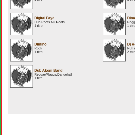
Digital Faya
Dima
Dub Roots Nu Roots
Regg
1 titre
1 titr
Dimino
Dj R
Rock
Nuh 
1 titre
2 titr
Dub Akom Band
Reggae/Ragga/Dancehall
1 titre