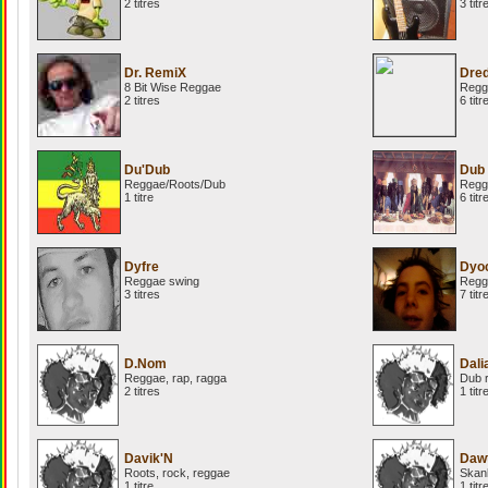
2 titres
3 titr
Dr. RemiX
Dre
8 Bit Wise Reggae
Regg
2 titres
6 titr
Du'Dub
Dub 
Reggae/Roots/Dub
Regg
1 titre
6 titr
Dyfre
Dyo
Reggae swing
Regg
3 titres
7 titr
D.Nom
Dali
Reggae, rap, ragga
Dub r
2 titres
1 titr
Davik'N
Dawt
Roots, rock, reggae
Skan
1 titre
1 titr