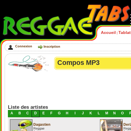
Accueil
Tabla
|
Connexion
Inscription
Compos MP3
Liste des artistes
A
B
C
D
E
F
G
H
I
J
K
L
M
N
O
Dagastien
Deri
Reggae
Regg