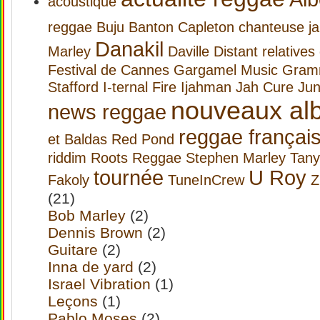
acoustique
reggae
Buju Banton
Capleton
chanteuse j
Danakil
Marley
Daville
Distant relatives
Festival de Cannes
Gargamel Music
Gram
Stafford
I-ternal Fire
Ijahman
Jah Cure
Jun
nouveaux al
news reggae
reggae françai
et Baldas
Red Pond
riddim
Roots Reggae
Stephen Marley
Tany
tournée
U Roy
Fakoly
TuneInCrew
Z
(21)
Bob Marley
(2)
Dennis Brown
(2)
Guitare
(2)
Inna de yard
(2)
Israel Vibration
(1)
Leçons
(1)
Pablo Moses
(2)