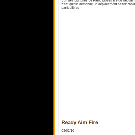
L’un des big tunes de Pablo Moses tiré de l’album «
n’est qu’elle demande un déplacement assez rapide 
particulières
Ready Aim Fire
03/02/10