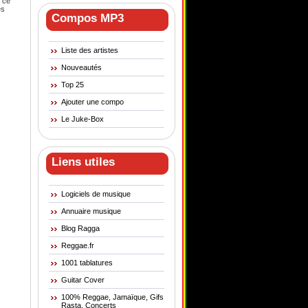
i ce
és
Compos MP3
Liste des artistes
Nouveautés
Top 25
Ajouter une compo
Le Juke-Box
Liens utiles
Logiciels de musique
Annuaire musique
Blog Ragga
Reggae.fr
1001 tablatures
Guitar Cover
100% Reggae, Jamaïque, Gifs
Rasta, Concerts