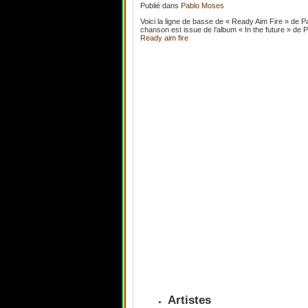
Publié
dans
Pablo Moses
Voici la ligne de basse de « Ready Aim Fire » de P
chanson est issue de l’album « In the future » de 
Ready aim fire
Artistes