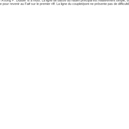
 A song » : Dubbin’ is a must. La ligne de basse du riddim principal est relativement simple, s
pour revenir au Fa# sur le premier riff. La ligne du couplet/pont ne présente pas de difficult