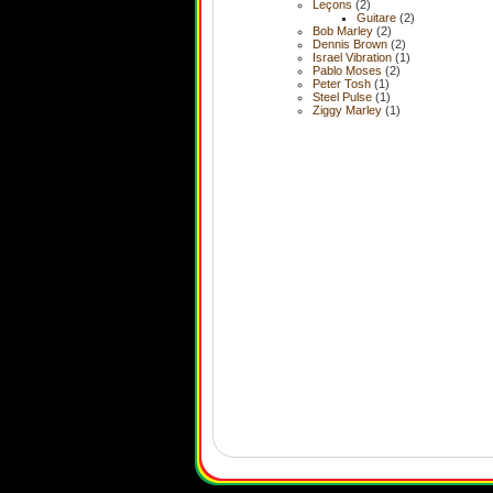
Leçons
(2)
Guitare
(2)
Bob Marley
(2)
Dennis Brown
(2)
Israel Vibration
(1)
Pablo Moses
(2)
Peter Tosh
(1)
Steel Pulse
(1)
Ziggy Marley
(1)