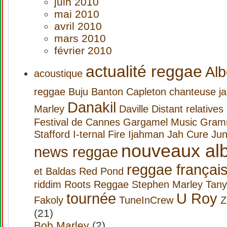
juin 2010
mai 2010
avril 2010
mars 2010
février 2010
actualité reggae
Alb
acoustique
reggae
Buju Banton
Capleton
chanteuse j
Danakil
Marley
Daville
Distant relatives
Festival de Cannes
Gargamel Music
Gram
Stafford
I-ternal Fire
Ijahman
Jah Cure
Jun
nouveaux al
news reggae
reggae françai
et Baldas
Red Pond
riddim
Roots Reggae
Stephen Marley
Tany
tournée
U Roy
Fakoly
TuneInCrew
Z
(21)
Bob Marley
(2)