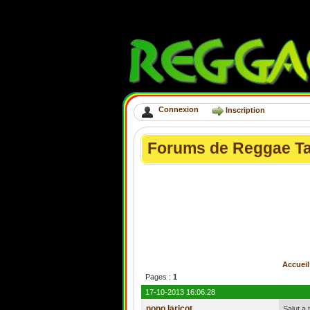
Connexion
Inscription
Forums de Reggae T
Accueil
Pages :
1
17-10-2013 16:06:28
nono laricot
Salut a 