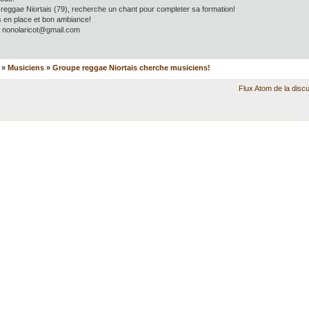
reggae Niortais (79), recherche un chant pour completer sa formation!
en place et bon ambiance!
: nonolaricot@gmail.com
»
Musiciens
»
Groupe reggae Niortais cherche musiciens!
Flux Atom de la disc