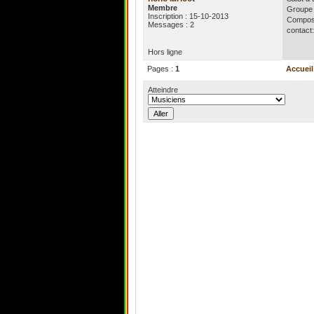
Membre
Groupe 
Inscription : 15-10-2013
Compos 
Messages : 2
contact
Hors ligne
Pages :
1
Accueil
Atteindre