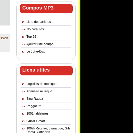
Compos MP3
Liste des artistes
Nouveautés
Top 25
ussion
Ajouter une compo
Le Juke-Box
Liens utiles
Logiciels de musique
Annuaire musique
Blog Ragga
Reggae.fr
1001 tablatures
Guitar Cover
100% Reggae, Jamaïque, Gifs
Rasta, Concerts