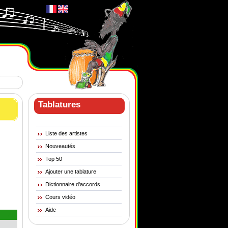
Tablatures
Liste des artistes
Nouveautés
Top 50
Ajouter une tablature
Dictionnaire d'accords
Cours vidéo
Aide
#1