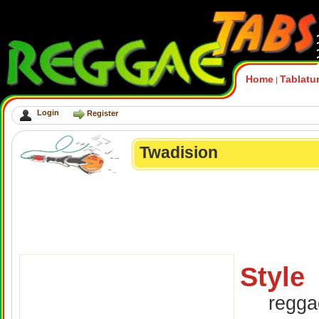
Home
Tablatu
|
Login
Register
Twadision
Style
regga