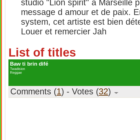
studio "Lion spirit" à Marseille 
message d amour et de paix. E
system, cet artiste est bien dét
Louer et remercier Jah
List of titles
Baw ti brin difé
Twadision
Reggae
Comments (
1
) - Votes (
32
)