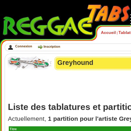
Accueil
Tabla
|
Connexion
Inscription
Greyhound
Liste des tablatures et parti
Actuellement,
1 partition pour l'artiste G
Titre