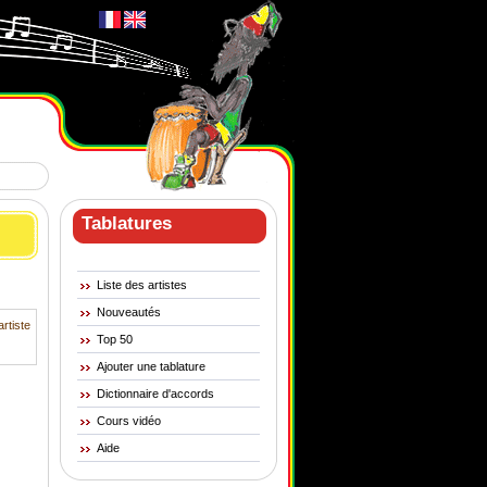
Tablatures
Liste des artistes
Nouveautés
artiste
Top 50
Ajouter une tablature
Dictionnaire d'accords
Cours vidéo
Aide