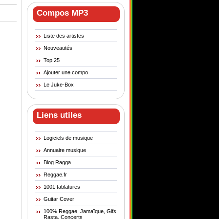
Compos MP3
Liste des artistes
Nouveautés
Top 25
Ajouter une compo
Le Juke-Box
Liens utiles
Logiciels de musique
Annuaire musique
Blog Ragga
Reggae.fr
1001 tablatures
Guitar Cover
100% Reggae, Jamaïque, Gifs
Rasta, Concerts