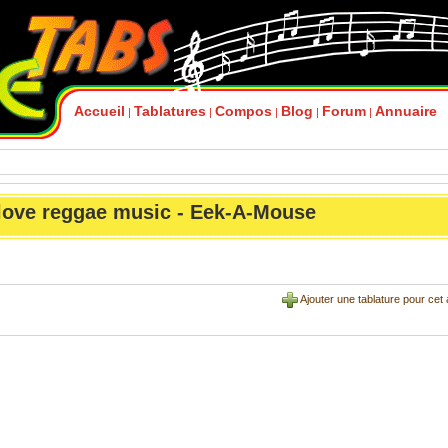
Accueil
Tablatures
Compos
Blog
Forum
Annuaire
|
|
|
|
|
love reggae music - Eek-A-Mouse
Ajouter une tablature pour cet 