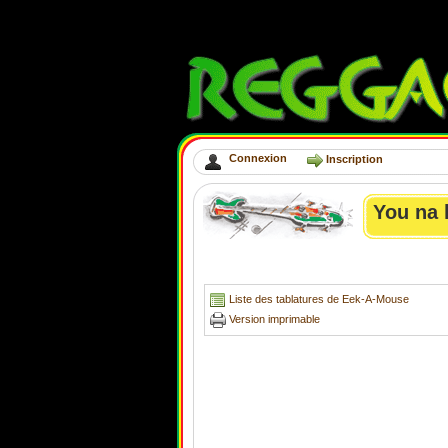
Connexion
Inscription
You na 
Liste des tablatures de Eek-A-Mouse
Version imprimable