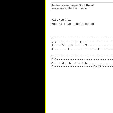
Partition transcrite par
Soul Rebel
Instruments : Partition basse
Eek-A-Mouse
You Na Love Reggae Music
G---------------------------------
D-3-------------3-----------------
A---3-5----3-5---5-3--------------
E--------3----------------3-------
G---------------------------------
D-3-------------------------------
A---3-3-5-5--3-3-3-5--------------
E-----------------------3-(3)-----