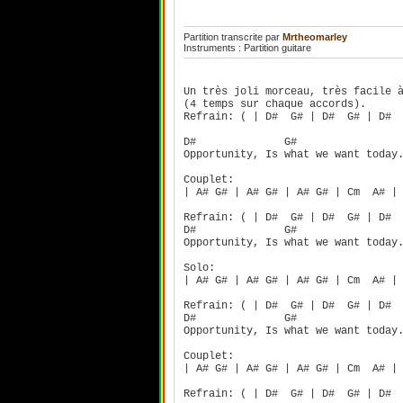
Partition transcrite par
Mrtheomarley
Instruments : Partition guitare
Un très joli morceau, très facile 
(4 temps sur chaque accords).
Refrain: ( | D# G# | D# G# | D# 
D# G#
Opportunity, Is what we want today
Couplet:
| A# G# | A# G# | A# G# | Cm A# 
Refrain: ( | D# G# | D# G# | D# 
D# G#
Opportunity, Is what we want today
Solo:
| A# G# | A# G# | A# G# | Cm A# 
Refrain: ( | D# G# | D# G# | D# 
D# G#
Opportunity, Is what we want today
Couplet:
| A# G# | A# G# | A# G# | Cm A# 
Refrain: ( | D# G# | D# G# | D# 