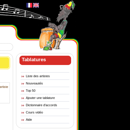
Tablatures
Liste des artistes
Nouveautés
artiste
Top 50
Ajouter une tablature
Dictionnaire d'accords
Cours vidéo
Aide