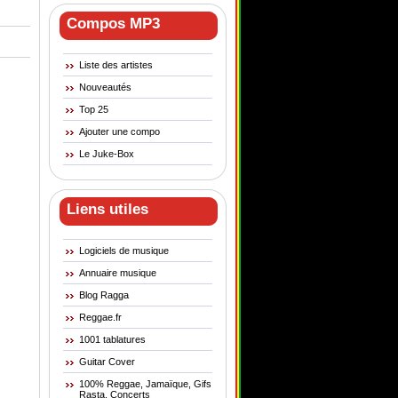
Compos MP3
Liste des artistes
Nouveautés
Top 25
Ajouter une compo
Le Juke-Box
Liens utiles
Logiciels de musique
Annuaire musique
Blog Ragga
Reggae.fr
1001 tablatures
Guitar Cover
100% Reggae, Jamaïque, Gifs
Rasta, Concerts