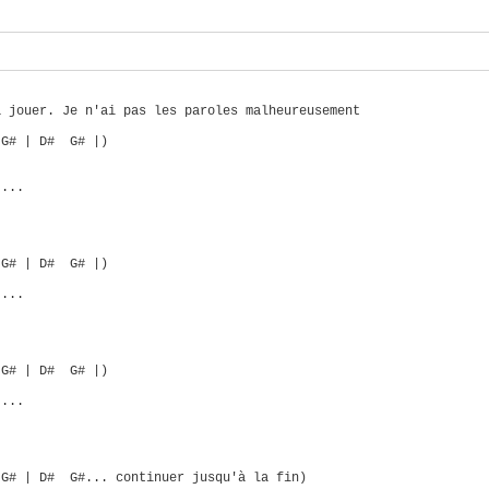
à jouer. Je n'ai pas les paroles malheureusement
G# | D# G# |)
....
|
G# | D# G# |)
....
|
G# | D# G# |)
....
|
G# | D# G#... continuer jusqu'à la fin)