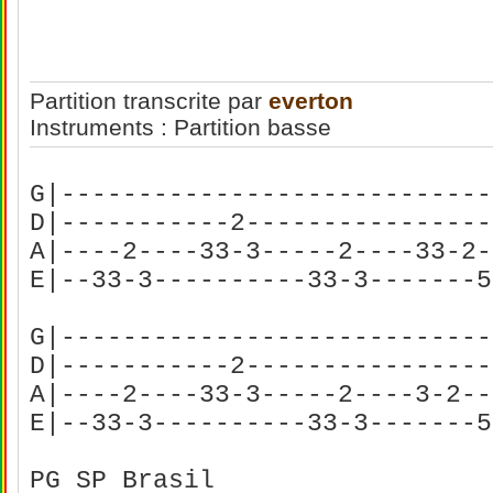
Partition transcrite par
everton
Instruments : Partition basse
G|----------------------------
D|-----------2----------------
A|----2----33-3-----2----33-2-
E|--33-3----------33-3-------5
G|----------------------------
D|-----------2----------------
A|----2----33-3-----2----3-2--
E|--33-3----------33-3-------5
PG SP Brasil