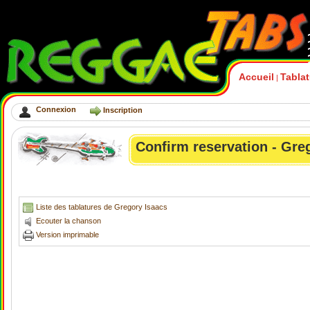
Accueil
Tabla
|
Connexion
Inscription
Confirm reservation - Gre
Liste des tablatures de Gregory Isaacs
Ecouter la chanson
Version imprimable