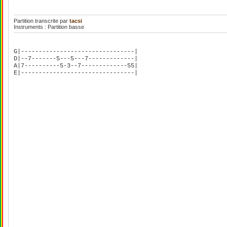
Partition transcrite par
tacsi
Instruments : Partition basse
G|--------------------------------|
D|--7-------5---5---7-------------|
A|7----------5-3--7-------------55|
E|--------------------------------|