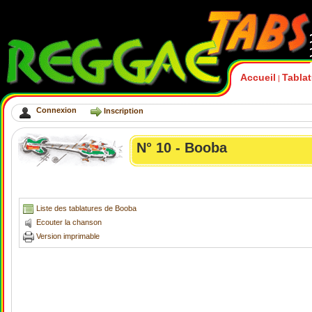
Accueil
Tabla
|
Connexion
Inscription
N° 10 - Booba
Liste des tablatures de Booba
Ecouter la chanson
Version imprimable