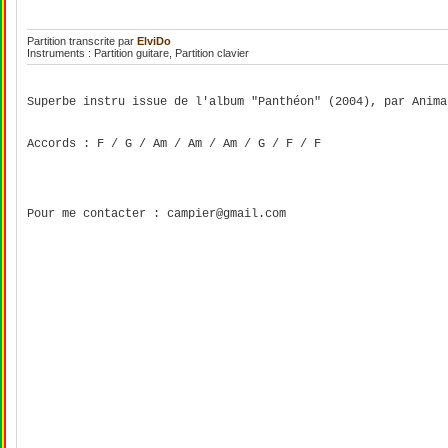
Partition transcrite par
ElviDo
Instruments : Partition guitare, Partition clavier
Superbe instru issue de l'album "Panthéon" (2004), par Anima
Accords : F / G / Am / Am / Am / G / F / F
Pour me contacter : campier@gmail.com