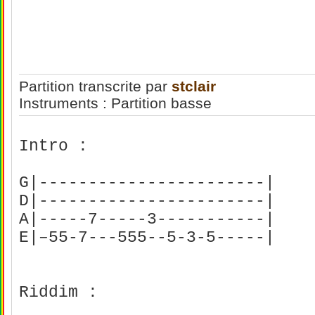
Partition transcrite par
stclair
Instruments : Partition basse
Intro :
G|-----------------------|
D|-----------------------|
A|-----7-----3----------
E|–55-7---555--5-3-5-----|
Riddim :