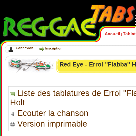
Accueil
Tabla
|
Connexion
Inscription
Red Eye - Errol "Flabba" H
Liste des tablatures de Errol "F
Holt
Ecouter la chanson
Version imprimable