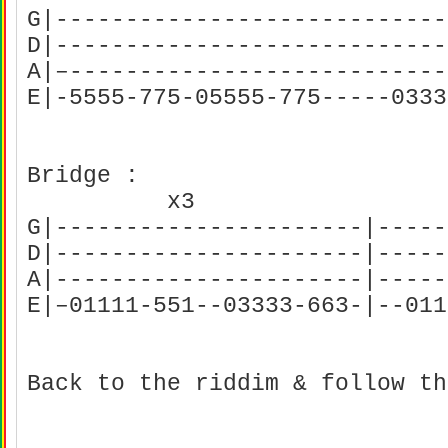
G|----------------------------
D|----------------------------
A|–-------------------------
E|-5555-775-05555-775-----0333
Bridge :
x3 x
G|----------------------|-----
D|----------------------|-----
A|----------------------|----
E|–01111-551--03333-663-|--011
Back to the riddim & follow th