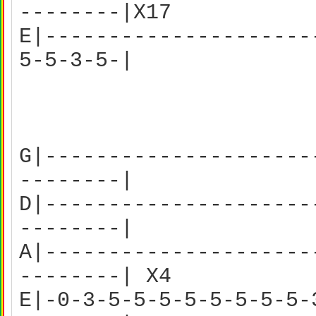
--------|X17
E|---------------------
5-5-3-5-|
G|---------------------
--------|
D|---------------------
--------|
A|---------------------
--------| X4
E|-0-3-5-5-5-5-5-5-5-5-