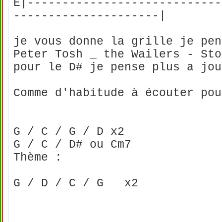
E|----------------------------
---------------------|
je vous donne la grille je pen
Peter Tosh _ the Wailers - St
pour le D# je pense plus a jo
Comme d'habitude à écouter po
G / C / G / D x2
G / C / D# ou Cm7
Thème :
G / D / C / G x2