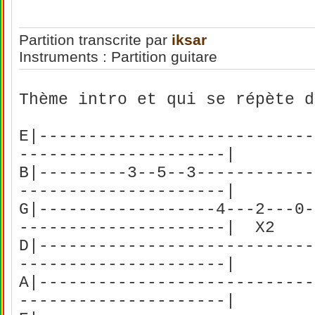
Partition transcrite par
iksar
Instruments : Partition guitare
Thème intro et qui se répète 
E|----------------------------
---------------------|
B|---------3--5--3------------
---------------------|
G|------------------4---2---0-
---------------------| X2
D|----------------------------
---------------------|
A|----------------------------
---------------------|