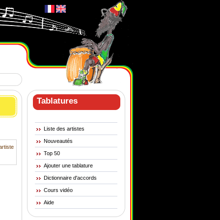
Tablatures
Liste des artistes
Nouveautés
artiste
Top 50
Ajouter une tablature
Dictionnaire d'accords
Cours vidéo
Aide