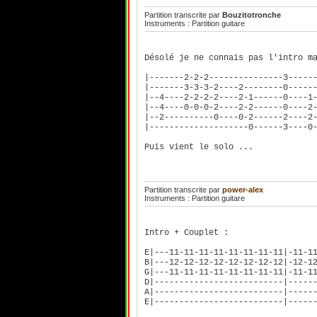
Partition transcrite par
Bouzitotronche
Instruments : Partition guitare
Désolé je ne connais pas l'intro m
|-------2-2-2---------------3-----
|-------3-3-3-2----2--------0-----
|--4----2-2-2-2----2-1------0----1
|--4----0-0-0-2----2-2------0----2
|--2----------0----0-2------2----2
|--------------------0------3----0
Puis vient le solo ...
Partition transcrite par
power-alex
Instruments : Partition guitare
Intro + Couplet :
E|---11-11-11-11-11-11-11-11|-11-1
B|---12-12-12-12-12-12-12-12|-12-1
G|---11-11-11-11-11-11-11-11|-11-1
D|--------------------------|----
A|--------------------------|-----
E|--------------------------|-----