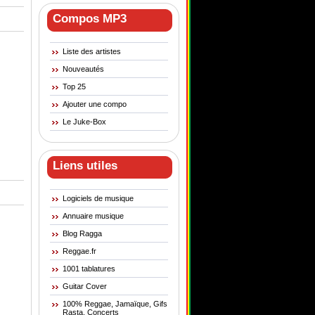
Compos MP3
Liste des artistes
Nouveautés
Top 25
Ajouter une compo
Le Juke-Box
Liens utiles
Logiciels de musique
Annuaire musique
Blog Ragga
Reggae.fr
1001 tablatures
Guitar Cover
100% Reggae, Jamaïque, Gifs
Rasta, Concerts