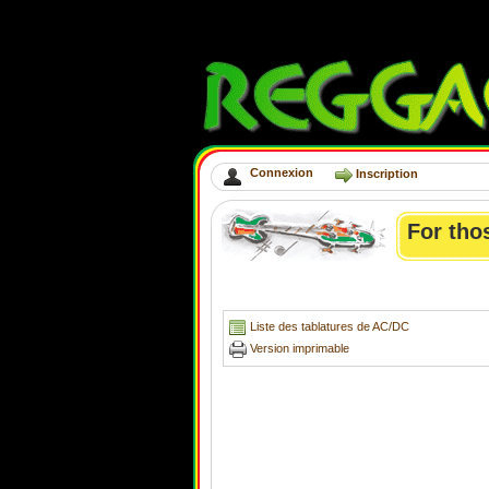
Connexion
Inscription
For tho
Liste des tablatures de AC/DC
Version imprimable