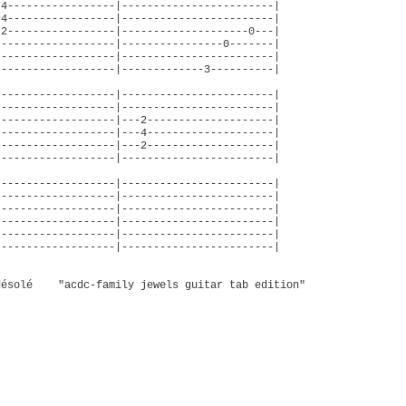
-4-----------------|------------------------|
-4-----------------|------------------------|
-2-----------------|--------------------0---|
-------------------|----------------0-------|
-------------------|------------------------|
-------------------|-------------3----------|
-------------------|------------------------|
-------------------|------------------------|
-------------------|---2--------------------|
-------------------|---4--------------------|
-------------------|---2--------------------|
-------------------|------------------------|
-------------------|------------------------|
-------------------|------------------------|
-------------------|------------------------|
-------------------|------------------------|
-------------------|------------------------|
-------------------|------------------------|
 désolé "acdc-family jewels guitar tab edition"