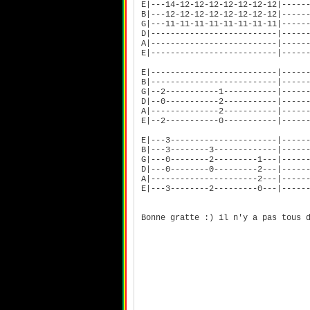
E|---14-12-12-12-12-12-12-12|-----
B|---12-12-12-12-12-12-12-12|-----
G|---11-11-11-11-11-11-11-11|-----
D|--------------------------|-----
A|--------------------------|-----
E|--------------------------|-----
E|--------------------------|-----
B|--------------------------|-----
G|--2-----------1-----------|-----
D|--0-----------2-----------|-----
A|--------------2-----------|-----
E|--2-----------0-----------|-----
E|---3----------------------|-----
B|---3--------3-------------|-----
G|---0--------2---------1---|-----
D|---0--------0---------2---|-----
A|----------------------2---|-----
E|---3--------2---------0---|-----
Bonne gratte :) il n'y a pas tous