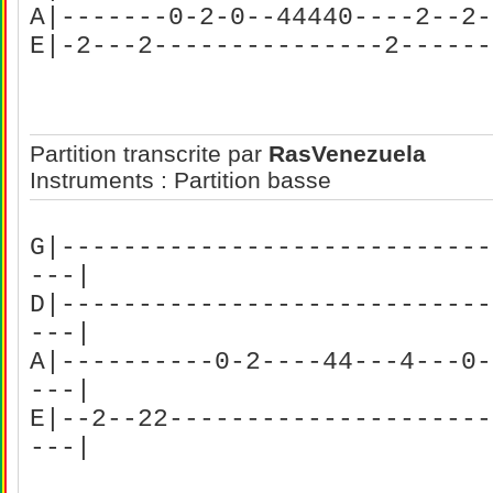
A|-------0-2-0--44440----2--2-
E|-2---2---------------2------
Partition transcrite par
RasVenezuela
Instruments : Partition basse
G|----------------------------
---|
D|----------------------------
---|
A|----------0-2----44---4---0-
---|
E|--2--22---------------------
---|