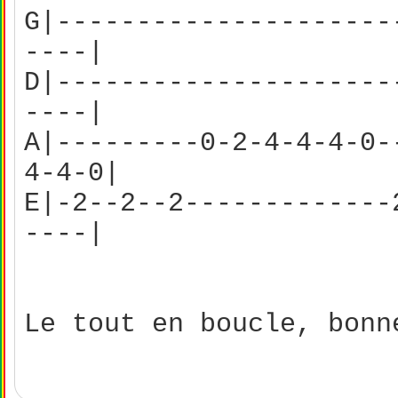
G|---------------------
----|
D|---------------------
----|
A|---------0-2-4-4-4-0-
4-4-0|
E|-2--2--2-------------
----|
Le tout en boucle, bonn