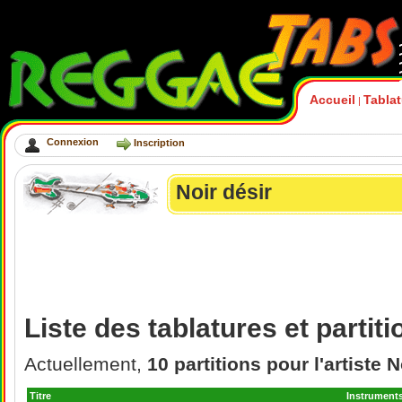
Accueil
Tabla
|
Connexion
Inscription
Noir désir
Liste des tablatures et partit
Actuellement,
10 partitions pour l'artiste N
Titre
Instrument