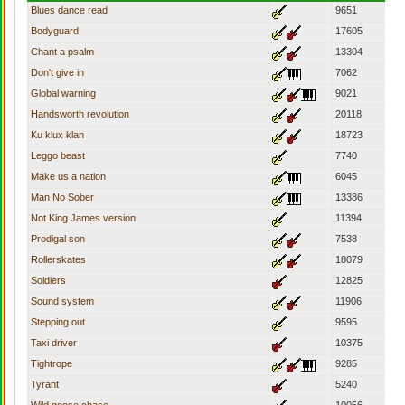
Blues dance read
9651
Bodyguard
17605
Chant a psalm
13304
Don't give in
7062
Global warning
9021
Handsworth revolution
20118
Ku klux klan
18723
Leggo beast
7740
Make us a nation
6045
Man No Sober
13386
Not King James version
11394
Prodigal son
7538
Rollerskates
18079
Soldiers
12825
Sound system
11906
Stepping out
9595
Taxi driver
10375
Tightrope
9285
Tyrant
5240