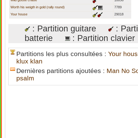
Wild goose chase
10056
Worth his weigth in gold (rally round)
7789
Your house
29018
: Partition guitare
: Par
batterie
: Partition clav
Partitions les plus consultées :
Your hou
klux klan
Dernières partitions ajoutées :
Man No S
psalm