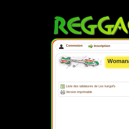
Connexion
Inscription
Womana 
Liste des tablatures de Les kargol's
Version imprimable