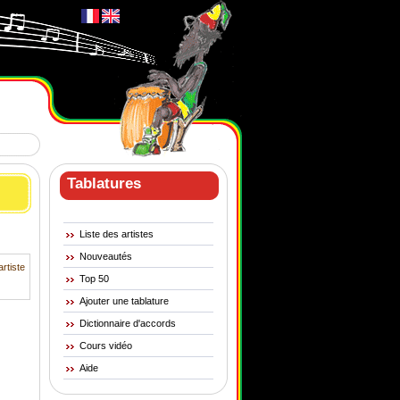
Tablatures
Liste des artistes
Nouveautés
artiste
Top 50
Ajouter une tablature
Dictionnaire d'accords
Cours vidéo
Aide