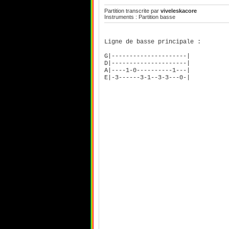
Partition transcrite par
viveleskacore
Instruments : Partition basse
Ligne de basse principale :
G|---------------------|
D|---------------------|
A|----1-0----------1---|
E|-3------3-1--3-3---0-|