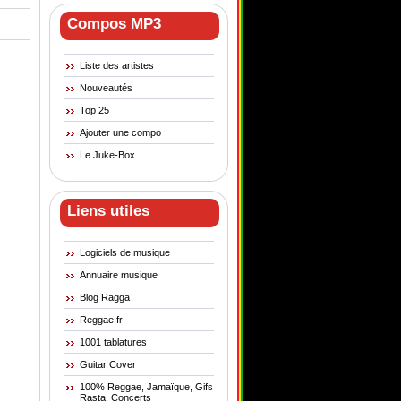
Compos MP3
Liste des artistes
Nouveautés
Top 25
Ajouter une compo
Le Juke-Box
Liens utiles
Logiciels de musique
Annuaire musique
Blog Ragga
Reggae.fr
1001 tablatures
Guitar Cover
100% Reggae, Jamaïque, Gifs
Rasta, Concerts