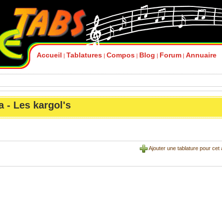
Accueil
Tablatures
Compos
Blog
Forum
Annuaire
|
|
|
|
|
- Les kargol's
Ajouter une tablature pour cet 