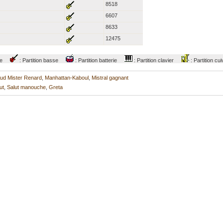
8518
6607
8633
12475
tare
: Partition basse
: Partition batterie
: Partition clavier
: Partition 
ud Mister Renard
,
Manhattan-Kaboul
,
Mistral gagnant
ut
,
Salut manouche
,
Greta