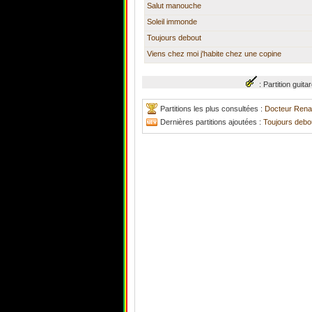
Salut manouche
Soleil immonde
Toujours debout
Viens chez moi j'habite chez une copine
: Partition gui
Partitions les plus consultées :
Docteur Rena
Dernières partitions ajoutées :
Toujours debo