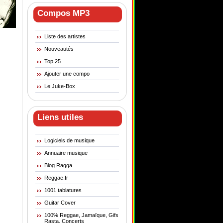
Compos MP3
Liste des artistes
Nouveautés
Top 25
Ajouter une compo
Le Juke-Box
Liens utiles
Logiciels de musique
Annuaire musique
Blog Ragga
Reggae.fr
1001 tablatures
Guitar Cover
100% Reggae, Jamaïque, Gifs
Rasta, Concerts