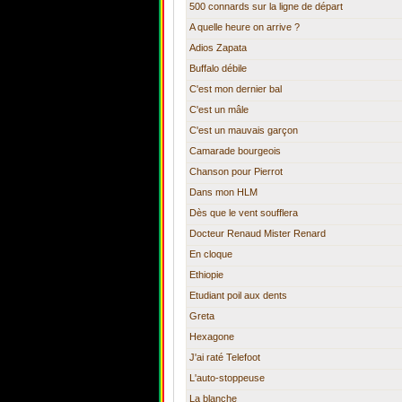
500 connards sur la ligne de départ
A quelle heure on arrive ?
Adios Zapata
Buffalo débile
C'est mon dernier bal
C'est un mâle
C'est un mauvais garçon
Camarade bourgeois
Chanson pour Pierrot
Dans mon HLM
Dès que le vent soufflera
Docteur Renaud Mister Renard
En cloque
Ethiopie
Etudiant poil aux dents
Greta
Hexagone
J'ai raté Telefoot
L'auto-stoppeuse
La blanche