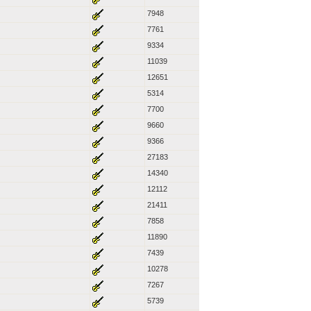
7948
7761
9334
11039
12651
5314
7700
9660
9366
27183
14340
12112
21411
7858
11890
7439
10278
7267
5739