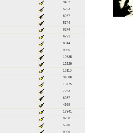
9452
5223
8267
5744
8274
6791
8314
9065
10735
12529
13110
31086
13775
7263
6257
4989
17941
9738
5670
9026