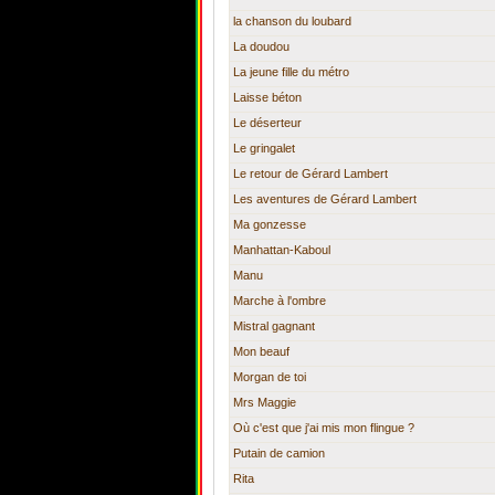
la chanson du loubard
La doudou
La jeune fille du métro
Laisse béton
Le déserteur
Le gringalet
Le retour de Gérard Lambert
Les aventures de Gérard Lambert
Ma gonzesse
Manhattan-Kaboul
Manu
Marche à l'ombre
Mistral gagnant
Mon beauf
Morgan de toi
Mrs Maggie
Où c'est que j'ai mis mon flingue ?
Putain de camion
Rita