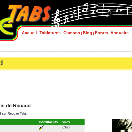
Accueil
Tablatures
Compos
Blog
Forum
Annuaire
|
|
|
|
|
d
ions de Renaud
d
sur Reggae Tabs.
Instruments
Vues
8348