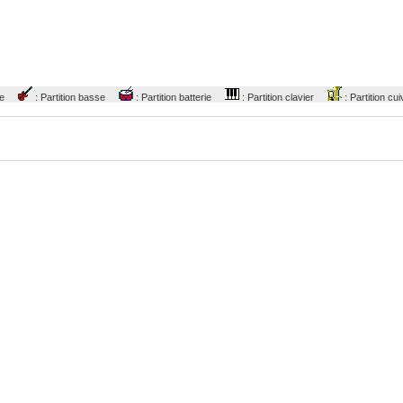
tare
: Partition basse
: Partition batterie
: Partition clavier
: Partition 