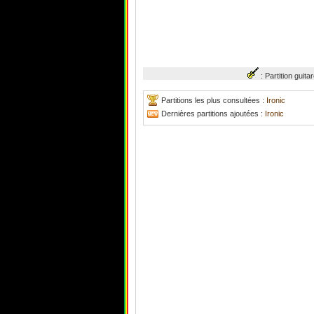
: Partition gui
Partitions les plus consultées :
Ironic
Dernières partitions ajoutées :
Ironic