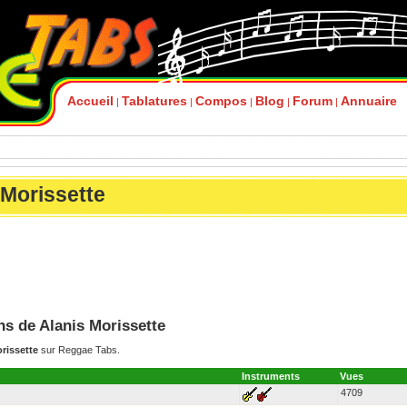
Accueil
Tablatures
Compos
Blog
Forum
Annuaire
|
|
|
|
|
 Morissette
ons de Alanis Morissette
orissette
sur Reggae Tabs.
Instruments
Vues
4709