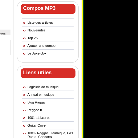
Compos MP3
Liste des artistes
Nouveautés
cuivres
Top 25
Ajouter une compo
Le Juke-Box
Liens utiles
Logiciels de musique
Annuaire musique
Blog Ragga
Reggae.fr
1001 tablatures
Guitar Cover
100% Reggae, Jamaïque, Gifs
Rasta, Concerts