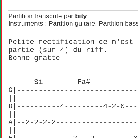
Partition transcrite par
bity
Instruments : Partition guitare, Partition bas
Petite rectification ce n'est 
partie (sur 4) du riff.
Bonne gratte
Si Fa# Sol
G|----------------------------
||
D|----------4---------4-2-0---
||
A|--2-2-2-2-------------------
||