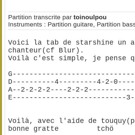
Partition transcrite par
toinoulpou
Instruments : Partition guitare, Partition bas
Voici la tab de starshine un a
chanteur(cf Blur).
Voilà c'est simple, je pense q
G-----------------------------
D----------4---------4-2-0----
A--2-2-2-2----2-2-2-----------
E---------------------------3-
Voilà, avec l'aide de touquy(p
bonne gratte tchö