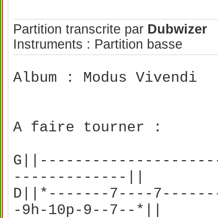
Partition transcrite par
Dubwizer
Instruments : Partition basse
Album : Modus Vivendi
A faire tourner :
G||--------------------
-------------||
D||*-------7----7------
-9h-10p-9--7--*||