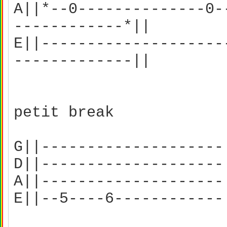
A||*--0--------------0-
------------*||
E||--------------------
-------------||
petit break
G||--------------------
D||--------------------
A||--------------------
E||--5----6------------