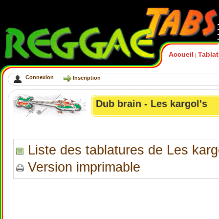
Accueil
Tabla
|
Connexion
Inscription
Dub brain - Les kargol's
Liste des tablatures de Les karg
Version imprimable