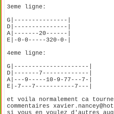
3eme ligne:
G|---------------|
D|---------------|
A|-------20------|
E|-0-0-----320-0-|
4eme ligne:
G|---------------------|
D|-------7-------------|
A|---9-----10-9-77---7-|
E|-7---7-----------7---|
et voila normalement ca tourne
commentaires xavier.nancey@hot
si vous en voulez d'autres au